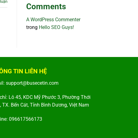
luận
Comments
A WordPress Commenter
trong
Hello SEO Guys!
ÔNG TIN LIÊN HỆ
il:
support@busecetin.com
 chỉ: Lô 45, KDC Mỹ Phước 3, Phường Thới
, TX. Bến Cát, Tỉnh Bình Dương, Việt Nam
line: 096617566173