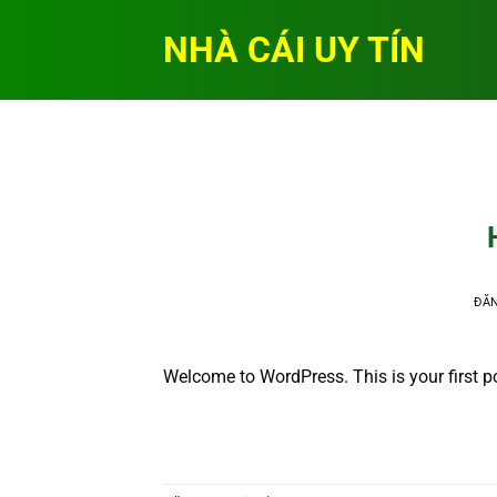
Bỏ
NHÀ CÁI UY TÍN
qua
nội
dung
ĐĂ
Welcome to WordPress. This is your first post