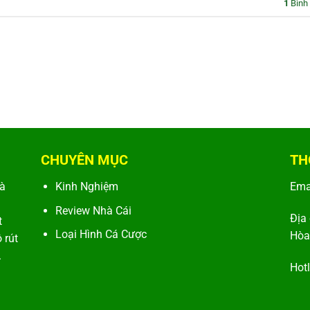
1
Bình 
CHUYÊN MỤC
TH
hà
Kinh Nghiệm
Ema
Review Nhà Cái
Địa
t
Loại Hình Cá Cược
Hòa
 rút
.
Hot